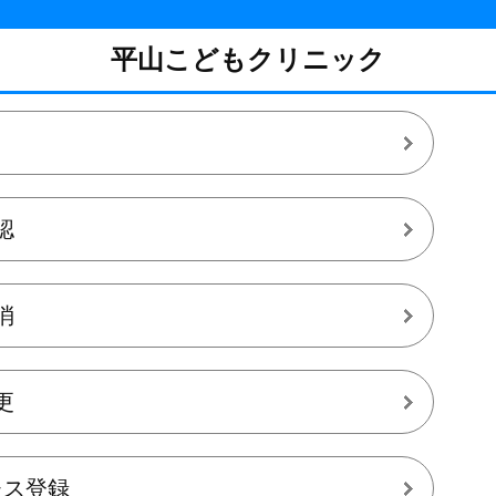
平山こどもクリニック
認
消
更
レス登録